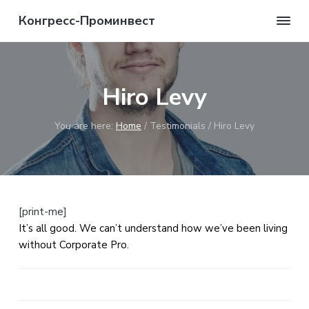
S
S
S
Конгресс-Проминвест
k
k
k
Мы
в
i
i
i
состоянии
p
p
p
вам
помочь!
t
t
t
Hiro Levy
o
o
o
p
m
f
You are here:
Home
/
Testimonials
/
Hiro Levy
r
a
o
i
i
o
m
n
t
a
c
e
r
o
r
[print-me]
y
n
It’s all good. We can’t understand how we’ve been living
n
t
without Corporate Pro.
a
e
v
n
i
t
g